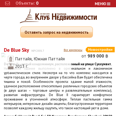
Объекты:
0
МЕНЮ
Оставить запрос на недвижимость
De Blue Sky
Новостройки
Все комплексы
NPC0017
от
989 000
฿
Паттайя, Южная Паттайя
De Blue II – новый кондоминиум, расположенный на улице Сукхумвит.
2013 г.
Невысокое здание выполнено в оригинальном и лаконичном
урбанистическом стиле. Несмотря на то что комплекс находится в
черте города, во внутреннем дворе у бассейна Вам будет обеспечена
тишина и покой. Особенности проекта: здание малой этажности,
удачное расположение относительно различных городских объектов
(в двух шагах – торговые центры и развлекательные комплексы),
развитая инфраструктура. De Blue II гарантирует комфортное
проживание в утонченной атмосфере. Теплая пастельная гамма
интерьеров, интересные дизайн-акценты, благоустроенная территория
позволят каждому жильцу ощутить, что такое настоящий уют в доме.