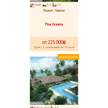
PNPH0033
1000
2-3
2-3
Пхукет, Чалонг
The Greens
от 225
.
000฿
Дом с 2 спальнями от 79 кв.м
новостройки
SNPH0004
500
3-5
3-5