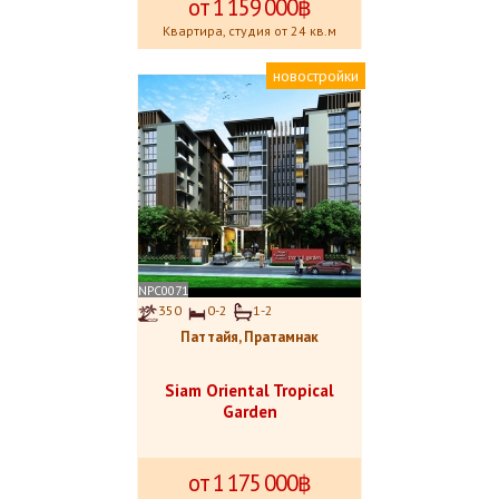
от 1
.
159
.
000฿
Квартира, студия от 24 кв.м
новостройки
NPC0071
350
0-2
1-2
Паттайя, Пратамнак
Siam Oriental Tropical
Garden
от 1
.
175
.
000฿