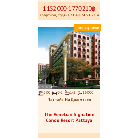
1
.
152
.
000-1
.
770
.
210฿
Квартира, студия 21.49-24.51 кв.м
новостройки
NPC0084
500
0-2
1-2
16000
Паттайя, На Джомтьен
The Venetian Signature
Condo Resort Pattaya