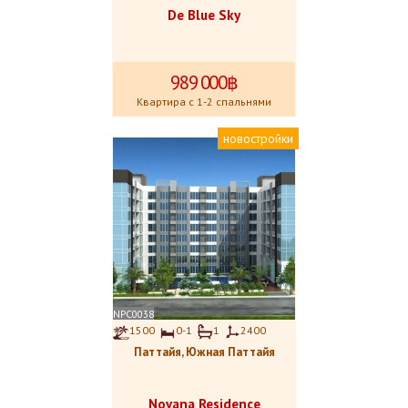
De Blue Sky
989
.
000฿
Квартира с 1-2 спальнями
новостройки
NPC0038
1500
0-1
1
2400
Паттайя, Южная Паттайя
Novana Residence