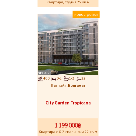
Квартира, студия 25 кв.м
новостройки
NPC0078
400
0-2
1-2
22
Паттайя, Вонгамат
City Garden Tropicana
1
.
199
.
000฿
Квартира с 0-2 спальнями 22 кв.м