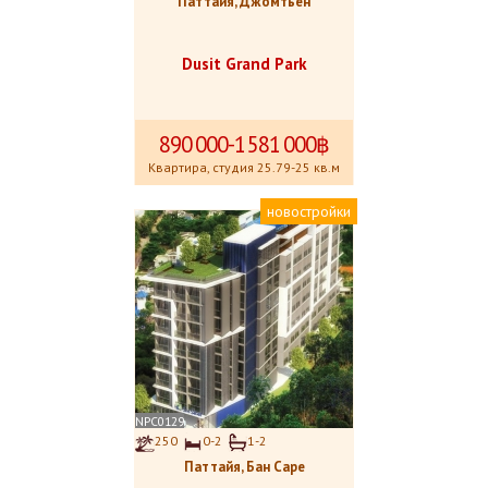
Паттайя, Джомтьен
Dusit Grand Park
890
.
000-1
.
581
.
000฿
Квартира, студия 25.79-25 кв.м
новостройки
NPC0129
250
0-2
1-2
Паттайя, Бан Саре