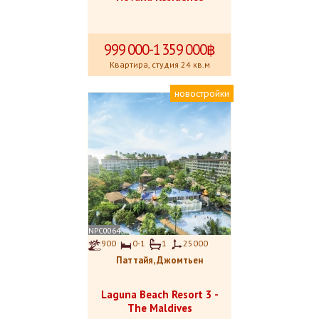
999
.
000-1
.
359
.
000฿
Квартира, студия 24 кв.м
новостройки
NPC0064
900
0-1
1
25000
Паттайя, Джомтьен
Laguna Beach Resort 3 -
The Maldives