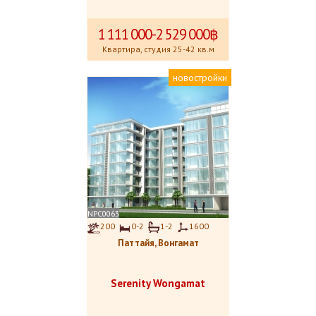
1
.
111
.
000-2
.
529
.
000฿
Квартира, студия 25-42 кв.м
новостройки
NPC0063
200
0-2
1-2
1600
Паттайя, Вонгамат
Serenity Wongamat