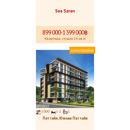
Sea Saran
899
.
000-1
.
399
.
000฿
Квартира, студия 24 кв.м
новостройки
NPC0017
2000
1-2
1
Паттайя, Южная Паттайя