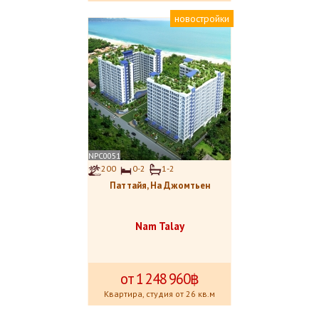
новостройки
NPC0051
200
0-2
1-2
Паттайя, На Джомтьен
Nam Talay
от 1
.
248
.
960฿
Квартира, студия от 26 кв.м