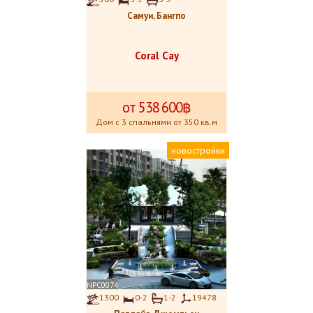
Самуи, Бангпо
Coral Cay
от 538
.
600฿
Дом с 3 спальнями от 350 кв.м
новостройки
NPC0074
1300
0-2
1-2
19478