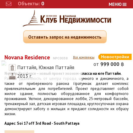
Объекты:
0
МЕНЮ
Оставить запрос на недвижимость
Novana Residence
Новостройки
Все комплексы
NPC0038
от
999 000
฿
Паттайя, Южная Паттайя
Novana Residence – новый проект эконом-класса на юге Паттайи.
2013 г.
Равная удаленность от центра города, шумного и динамичного, а
также от прибережного района Пратумнак делает комплекс
привлекательным для потребителей. Проект представляет собой
жилое здание, полностью оборудованное для комфортного
проживания. Уютное, декорированное лобби, 25-метровый бассейн,
тренажерный зал, детская игровая площадка, круглосуточная охрана
демонстрируют заботу о жильцах и придают солидности их образу
жизни.
Адрес: Soi 17 off 3rd Road - South Pattaya