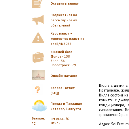
Оставить заявку
Подписаться на
рассылку новых
объявлений
Курс валют +
конвертер валют на
and2/4/2022
В нашей базе
Домов - 138
Вилл - 36
Новостроек - 79
Онлайн-каталог
Вилла с двумя с
Вопрос - ответ
Пратамнаке, жила
(FAQ)
Вилла состоит из
комнаты с джаку
Погода в Таиланде
кондиционера, 
четверг, 6 августа
сигнализация. 
тропической раст
Бангкок
мм рт.ст., %
штиль
°C
Адрес: Soi Pratum