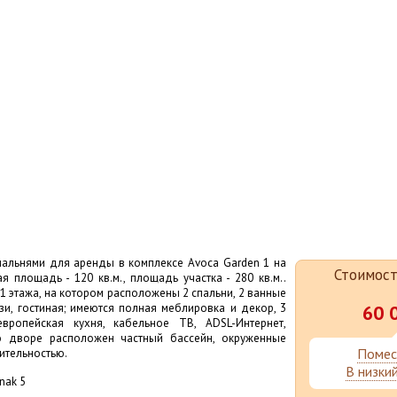
пальнями для аренды в комплексе Avoca Garden 1 на
Стоимос
я площадь - 120 кв.м., площадь участка - 280 кв.м..
 1 этажа, на котором расположены 2 спальни, 2 ванные
зи, гостиная; имеются полная меблировка и декор, 3
60 
европейская кухня, кабельное ТВ, ADSL-Интернет,
Во дворе расположен частный бассейн, окруженные
Помес
ительностью.
В низки
nak 5