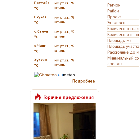
Паттайя
мм рт.ст., %
Регион
штиль
°C
Район
Проект
Пхукет
мм рт.ст., %
штиль
Этажность
°C
Количество спа
о.Самуи
мм рт.ст., %
Количество ван
штиль
°C
Площадь, м2
о.Чанг
мм рт.ст., %
Площадь участк
штиль
°C
Расстояние до м
Минимальный ср
Хуахин
мм рт.ст., %
аренды
штиль
°C
meteo
Gis
Подробнее
Горячие предложения