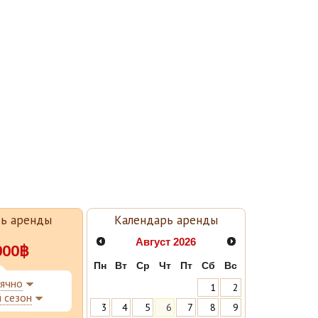
ть аренды
Календарь аренды
Август
2026
000฿
Пн
Вт
Ср
Чт
Пт
Сб
Вс
ячно
1
2
й сезон
3
4
5
6
7
8
9