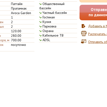
Паттайя
Общественны­й
бассейн
Пратамнак
Отправи
Частный бас­сейн
Avoca Garden
по данно
Гостиная
1
Кухня
лен
2
Добавить в 
Парковка
ных
2
Охрана
120.00
Распечатать
Кабельное Т­В
а
280.00
ADSL
оря, м
700.00
Отправить об
ок
посуточно