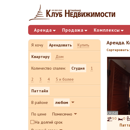
Аренда
Продажа
Комплексы
Аренда. К
Я хочу
Арендовать
Купить
Сортировать:
Квартиру
Дом
Количество спален:
Студия
1
2
3
4
5 и более
Паттайя
В районе
любом
CR1565
По цене
Помесячно
50
0
На долгий срок
Патта