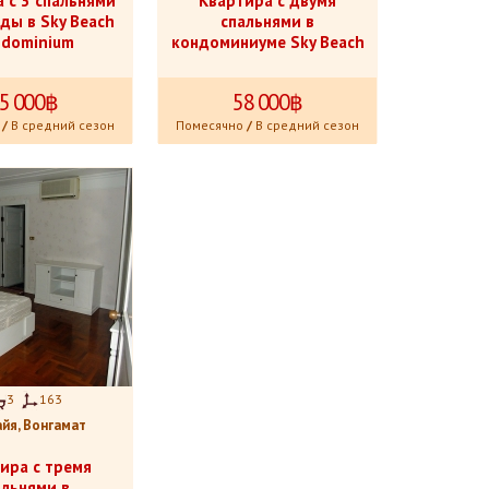
 с 3 спальнями
Квартира с двумя
ды в Sky Beach
спальнями в
dominium
кондоминиуме Sky Beach
5
.
000฿
58
.
000฿
/
В средний сезон
Помесячно
/
В средний сезон
3
163
йя, Вонгамат
ира с тремя
альнями в