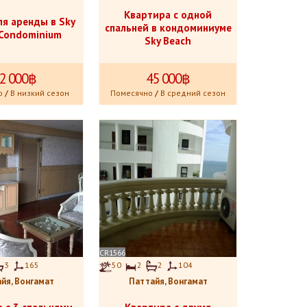
Квартира с одной
ля аренды в Sky
спальней в кондоминиуме
 Condominium
Sky Beach
2
.
000฿
45
.
000฿
о
/
В низкий сезон
Помесячно
/
В средний сезон
CR1566
3
165
50
2
2
104
йя, Вонгамат
Паттайя, Вонгамат