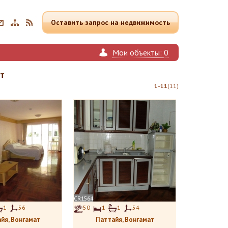
Оставить запрос на недвижимость
Мои
объекты:
0
ат
1-11
(11)
CR1564
1
56
50
1
1
54
йя, Вонгамат
Паттайя, Вонгамат