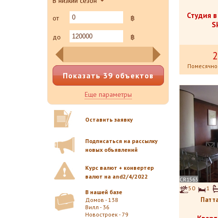
В низкий сезон
Студия 
от
฿
S
до
฿
2
Помесячно
Показать 39 объектов
Еще параметры
Оставить заявку
Подписаться на рассылку
новых объявлений
Курс валют + конвертер
валют на and2/4/2022
CR1563
50
1
В нашей базе
Патта
Домов - 138
Вилл - 36
Новостроек - 79