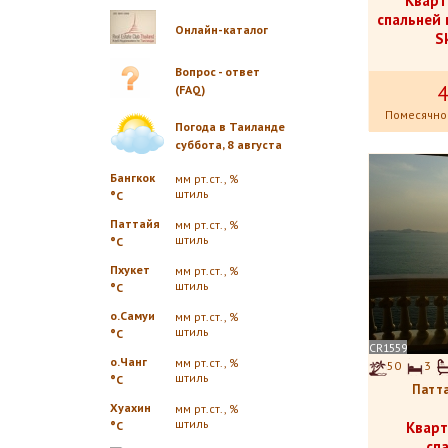
Кварт
спальней
Онлайн-каталог
S
Вопрос - ответ
4
(FAQ)
Помесячно
Погода в Таиланде
суббота, 8 августа
Бангкок
мм рт.ст., %
штиль
°C
Паттайя
мм рт.ст., %
штиль
°C
Пхукет
мм рт.ст., %
штиль
°C
о.Самуи
мм рт.ст., %
штиль
°C
CR1559
о.Чанг
мм рт.ст., %
50
3
штиль
°C
Патта
Хуахин
мм рт.ст., %
штиль
°C
Кварт
сп