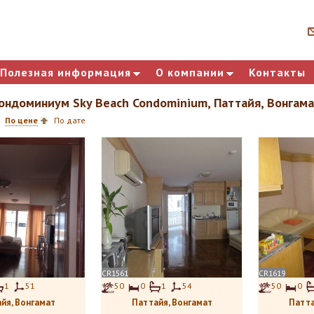
Полезная информация
О компании
Контакты
ондоминиум Sky Beach Condominium, Паттайя, Вонгам
По цене
По дате
CR1561
CR1619
1
51
50
0
1
54
50
0
йя, Вонгамат
Паттайя, Вонгамат
Патта