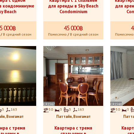
ира с одной
Квартира с 1 спальней
Квартира
 в кондоминиуме
для аренды в Sky Beach
для арен
ky Beach
Condominium
Con
5
.
000฿
45
.
000฿
4
/
В средний сезон
Помесячно
/
В средний сезон
Помесячно
CR1567
CR1560
3
163
50
3
3
163
50
3
йя, Вонгамат
Паттайя, Вонгамат
Патта
ира с тремя
Квартира с тремя
Кварт
альнями в
спальнями в
сп