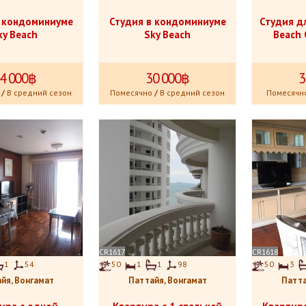
в кондоминиуме
Студия в кондоминиуме
Студия д
ky Beach
Sky Beach
Beach
4
.
000฿
30
.
000฿
3
/
В средний сезон
Помесячно
/
В средний сезон
Помесячн
CR1617
CR1618
1
54
50
1
1
98
50
3
йя, Вонгамат
Паттайя, Вонгамат
Патта