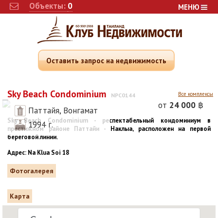
Объекты:
0
МЕНЮ
Оставить запрос на недвижимость
Sky Beach Condominium
Все комплексы
NPC0144
от
24 000
฿
Паттайя, Вонгамат
Sky Beach Condominium - респектабельный кондоминиум в
1994 г.
престижном районе Паттайи - Наклыа, расположен на первой
береговой линии.
Адрес: Na Klua Soi 18
Фотогалерея
Карта